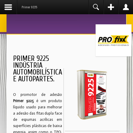
Primer 9225
Login
Olá Visitante!
Nome de Usuário
Se você é um parceiro ou fornecedor da
PROFIXX
,
então solicite seu registro pelo telefone:
011-
4066-
4221
Senha
Ou se preferir escreva
clicando aqui
.
No momento, O registro de usuários não está liberado
PRIMER 9225
para o público.
Lembrar-me
INDÚSTRIA
AUTOMOBILÍSTICA
E AUTOPARTES.
Esqueceu sua senha?
Esqueceu seu usuário?
O promotor de adesão
Primer 9225
é um produto
líquido usado para melhorar
a adesão das fitas dupla face
de espumas acrílicas em
superfícies plásticas de baixa
energia, assim como o TPO,